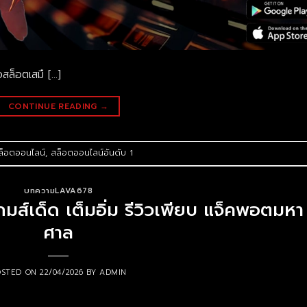
อสล็อตเสมื […]
CONTINUE READING
→
ล็อตออนไลน์
,
สล็อตออนไลน์อันดับ 1
บทความLAVA678
มส์เด็ด เต็มอิ่ม รีวิวเพียบ แจ็คพอตมหา
ศาล
OSTED ON
22/04/2026
BY
ADMIN