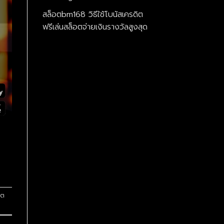
สล็อตbm168 วิธีใช้โบนัสเครดิต
ฟรีเล่นสล็อตจ่ายเงินรางวัลสูงสุด
อต