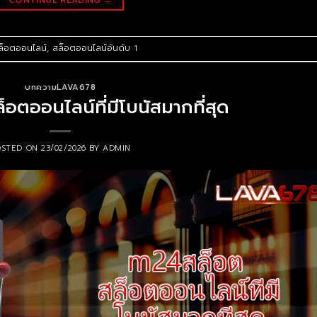
ล็อตออนไลน์
,
สล็อตออนไลน์อันดับ 1
บทความLAVA678
อตออนไลน์ที่มีโบนัสมากที่สุด
OSTED ON
23/02/2026
BY
ADMIN