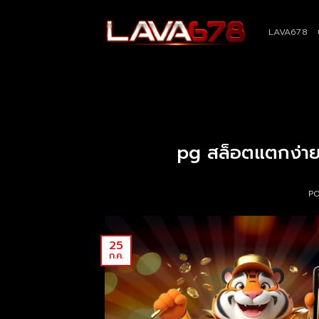
Skip
to
LAVA678
content
pg สล็อตแตกง่าย 
P
25
ก.ค.