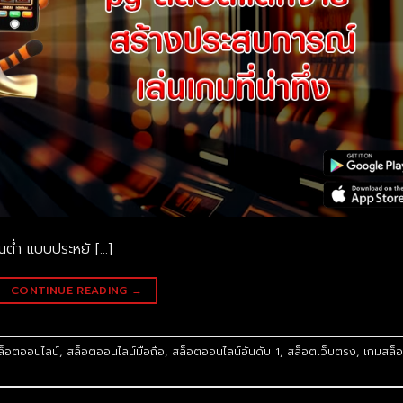
นต่ำ แบบประหยั […]
CONTINUE READING
→
ล็อตออนไลน์
,
สล็อตออนไลน์มือถือ
,
สล็อตออนไลน์อันดับ 1
,
สล็อตเว็บตรง
,
เกมสล็