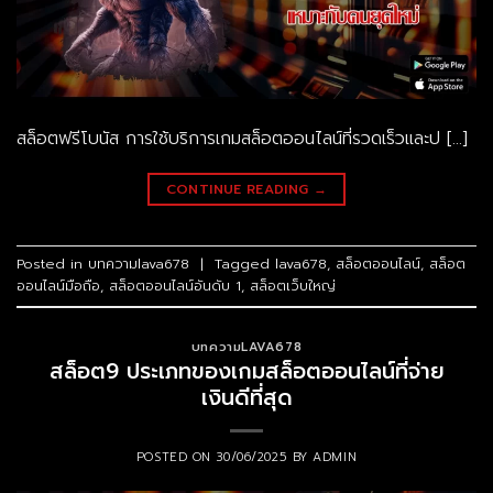
สล็อตฟรีโบนัส การใช้บริการเกมสล็อตออนไลน์ที่รวดเร็วและป […]
CONTINUE READING
→
Posted in
บทความlava678
|
Tagged
lava678
,
สล็อตออนไลน์
,
สล็อต
ออนไลน์มือถือ
,
สล็อตออนไลน์อันดับ 1
,
สล็อตเว็บใหญ่
บทความLAVA678
สล็อต9 ประเภทของเกมสล็อตออนไลน์ที่จ่าย
เงินดีที่สุด
POSTED ON
30/06/2025
BY
ADMIN