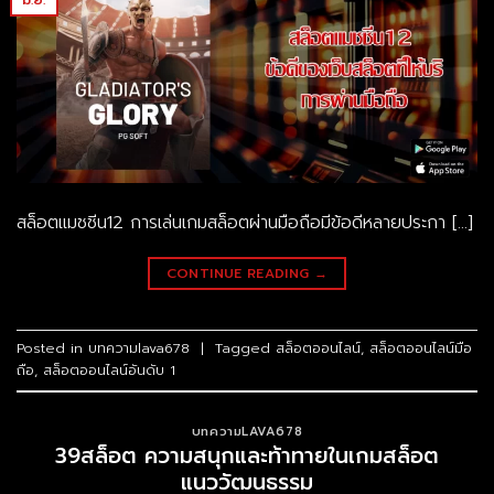
สล็อตแมชชีน12 การเล่นเกมสล็อตผ่านมือถือมีข้อดีหลายประกา […]
CONTINUE READING
→
Posted in
บทความlava678
|
Tagged
สล็อตออนไลน์
,
สล็อตออนไลน์มือ
ถือ
,
สล็อตออนไลน์อันดับ 1
บทความLAVA678
39สล็อต ความสนุกและท้าทายในเกมสล็อต
แนววัฒนธรรม