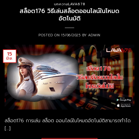
บทความLAVA678
สล็อต176 วิธีเล่นสล็อตออนไลน์ในโหมด
อัตโนมัติ
POSTED ON
15/06/2025
BY
ADMIN
15
มิ.ย.
สล็อต176 การเล่น สล็อต ออนไลน์ในโหมดอัตโนมัติสามารถทำได
[…]