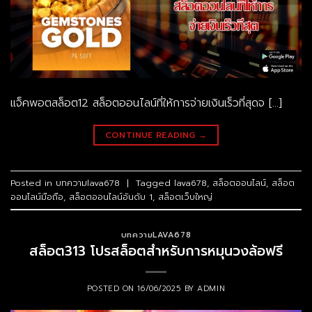
แจ็คพอตสล็อต12 สล็อตออนไลน์ที่ให้การจ่ายเงินเร็วที่สุดจ […]
CONTINUE READING
→
Posted in
บทความlava678
|
Tagged
lava678
,
สล็อตออนไลน์
,
สล็อต
ออนไลน์มือถือ
,
สล็อตออนไลน์อันดับ 1
,
สล็อตเว็บใหญ่
บทความLAVA678
สล็อต313 โปรสล็อตสำหรับการหมุนวงล้อฟรี
POSTED ON
16/06/2025
BY
ADMIN